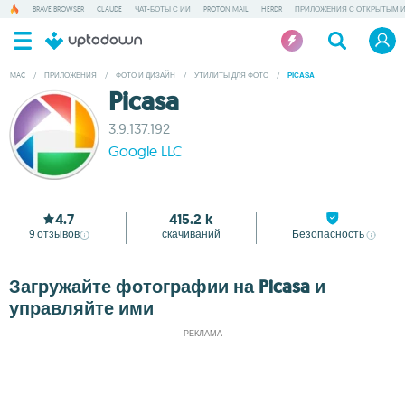
BRAVE BROWSER
CLAUDE
ЧАТ-БОТЫ С ИИ
PROTON MAIL
HERDR
ПРИЛОЖЕНИЯ С ОТКРЫТЫМ 
MAC
/
ПРИЛОЖЕНИЯ
/
ФОТО И ДИЗАЙН
/
УТИЛИТЫ ДЛЯ ФОТО
/
PICASA
Picasa
3.9.137.192
Google LLC
4.7
415.2 k
9
отзывов
скачиваний
Безопасность
Загружайте фотографии на Picasa и
управляйте ими
РЕКЛАМА