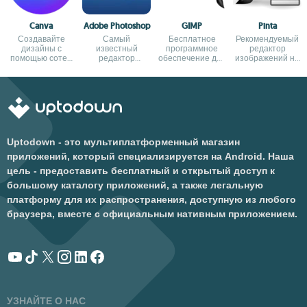
Canva
Adobe Photoshop
GIMP
Pinta
Создавайте
Самый
Бесплатное
Рекомендуемый
дизайны с
известный
программное
редактор
помощью сотен
редактор
обеспечение для
изображений на
готовых ресурсов
изображений,
создания и
основе Paint.net
версия для Mac
редактирования
ОС
изображений
Uptodown - это мультиплатформенный магазин
приложений, который специализируется на Android. Наша
цель - предоставить бесплатный и открытый доступ к
большому каталогу приложений, а также легальную
платформу для их распространения, доступную из любого
браузера, вместе с официальным нативным приложением.
УЗНАЙТЕ О НАС