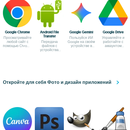
Google Chrome
Android File
Google Gemini
Google Drive
Transfer
Просматривайте
Пользуйся ИИ
Управляйте и
любой сайт с
Передача
Google на своём
работайте с
помощью Chrome
файлов с
устройстве в
аккаунтом
для Mac
устройства
официальном
Google Drive на
Android на Mac
приложении
Mac
Откройте для себя Фото и дизайн приложений