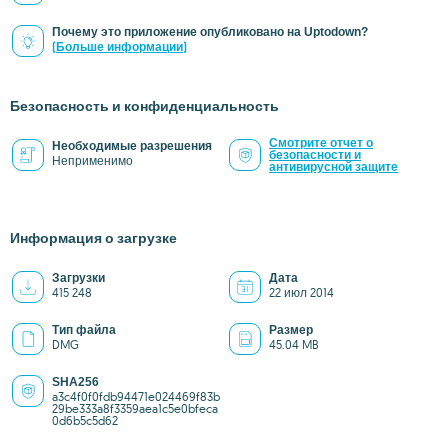
Почему это приложение опубликовано на Uptodown?
(Больше информации)
Безопасность и конфиденциальность
Смотрите отчет о
Необходимые разрешения
безопасности и
Неприменимо
антивирусной защите
Информация о загрузке
Загрузки
Дата
415 248
22 июл 2014
Тип файла
Размер
DMG
45.04 MB
SHA256
a3c4f0f0fdb94471e024469f83b
29be333a8f3359aea1c5e0bfeca
0d6b5c5d62