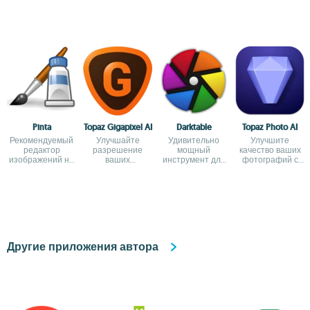
Pinta
Topaz Gigapixel AI
Darktable
Topaz Photo AI
Рекомендуемый
Улучшайте
Удивительно
Улучшите
редактор
разрешение
мощный
качество ваших
изображений на
ваших
инструмент для
фотографий с
основе Paint.net
фотографий с
обработки
ИИ
ИИ
фотографий
Другие приложения автора